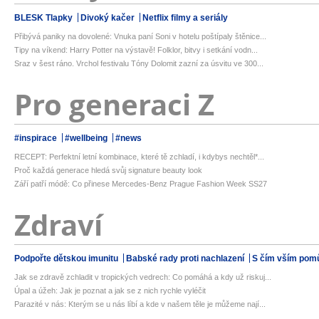
BLESK Tlapky
Divoký kačer
Netflix filmy a seriály
Přibývá paniky na dovolené: Vnuka paní Soni v hotelu poštípaly štěnice...
Tipy na víkend: Harry Potter na výstavě! Folklor, bitvy i setkání vodn...
Sraz v šest ráno. Vrchol festivalu Tóny Dolomit zazní za úsvitu ve 300...
Pro generaci Z
#inspirace
#wellbeing
#news
RECEPT: Perfektní letní kombinace, které tě zchladí, i kdybys nechtěl*...
Proč každá generace hledá svůj signature beauty look
Září patří módě: Co přinese Mercedes-Benz Prague Fashion Week SS27
Zdraví
Podpořte dětskou imunitu
Babské rady proti nachlazení
S čím vším pom
Jak se zdravě zchladit v tropických vedrech: Co pomáhá a kdy už riskuj...
Úpal a úžeh: Jak je poznat a jak se z nich rychle vyléčit
Parazité v nás: Kterým se u nás líbí a kde v našem těle je můžeme nají...