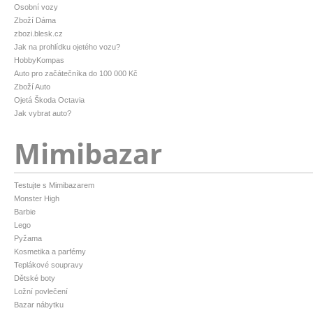
Osobní vozy
Zboží Dáma
zbozi.blesk.cz
Jak na prohlídku ojetého vozu?
HobbyKompas
Auto pro začátečníka do 100 000 Kč
Zboží Auto
Ojetá Škoda Octavia
Jak vybrat auto?
Mimibazar
Testujte s Mimibazarem
Monster High
Barbie
Lego
Pyžama
Kosmetika a parfémy
Teplákové soupravy
Dětské boty
Ložní povlečení
Bazar nábytku