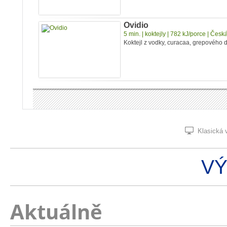
Ovidio
5 min. | koktejly | 782 kJ/porce | Čes
Koktejl z vodky, curacaa, grepového 
Klasická 
V
Aktuálně