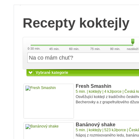
Recepty koktejly
Přidat nový recept
Moje recepty
Vybrané kategorie
Fresh Smashin
5 min. | koktejly | 4 kJ/porce | Česká
Osvěžující koktejl z tradičního českéh
Becherovky a z grapefruitového džus
Banánový shake
5 min. | koktejly | 523 kJ/porce | Čes
Nápoj z rozmixovaného ledu, banánu 