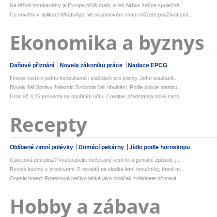
Na těžké bombardéry je Evropa příliš malá, a tak Airbus začne společně...
Co nového v aplikaci WhatsApp. Ve skupinovém chatu můžete používat zmí...
Ekonomika a byznys
Daňové přiznání
Novela zákoníku práce
Nadace EPCG
Finvox roste v počtu konzultantů i službách pro klienty. Jeho součástí...
Bývalý šéf Správy železnic Svoboda čelí obvinění. Podle policie manipu...
Úrok až 4,25 procenta na spořicím účtu. Creditas představila nové sazb...
Recepty
Oblíbené zimní polévky
Domácí pekárny
Jídlo podle horoskopu
Cuketová zmrzlina? Vyzkoušejte nečekaný letní hit a geniální způsob, j...
Rychlé buchty s broskvemi: 5 receptů na sladké letní moučníky, které m...
Oopsie bread: Proteinové pečivo lehké jako obláček zvládnete připravit...
Hobby a zábava