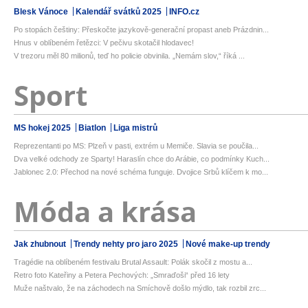
Blesk Vánoce
Kalendář svátků 2025
INFO.cz
Po stopách češtiny: Přeskočte jazykově-generační propast aneb Prázdnin...
Hnus v oblíbeném řetězci: V pečivu skotačil hlodavec!
V trezoru měl 80 milionů, teď ho policie obvinila. „Nemám slov,“ říká ...
Sport
MS hokej 2025
Biatlon
Liga mistrů
Reprezentanti po MS: Plzeň v pasti, extrém u Memiče. Slavia se poučila...
Dva velké odchody ze Sparty! Haraslín chce do Arábie, co podmínky Kuch...
Jablonec 2.0: Přechod na nové schéma funguje. Dvojice Srbů klíčem k mo...
Móda a krása
Jak zhubnout
Trendy nehty pro jaro 2025
Nové make-up trendy
Tragédie na oblíbeném festivalu Brutal Assault: Polák skočil z mostu a...
Retro foto Kateřiny a Petera Pechových: „Smraďoši“ před 16 lety
Muže naštvalo, že na záchodech na Smíchově došlo mýdlo, tak rozbil zrc...