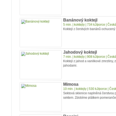
Banánový koktejl
5 min. | koktejly | 734 kJ/porce | Čes
Koktejl z čerstvých banánů ochucený 
Jahodový koktejl
7 min. | koktejly | 908 kJ/porce | Čes
Koktejl z jahod a vanilkové zmrzliny,
jahodami.
Mimosa
10 min. | koktejly | 530 kJ/porce | Če
Sektová sklenice naplněná čerstvou
sektem. Zdobíme plátkem pomeranče