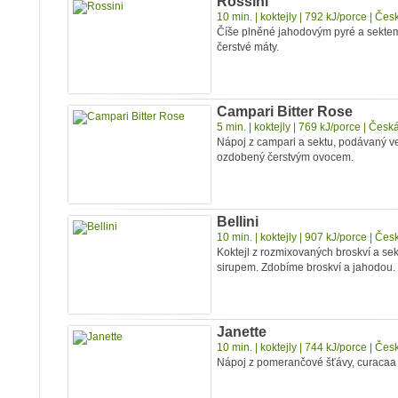
Rossini
10 min. | koktejly | 792 kJ/porce | Če
Číše plněné jahodovým pyré a sektem
čerstvé máty.
Campari Bitter Rose
5 min. | koktejly | 769 kJ/porce | Čes
Nápoj z campari a sektu, podávaný ve 
ozdobený čerstvým ovocem.
Bellini
10 min. | koktejly | 907 kJ/porce | Če
Koktejl z rozmixovaných broskví a se
sirupem. Zdobíme broskví a jahodou.
Janette
10 min. | koktejly | 744 kJ/porce | Če
Nápoj z pomerančové šťávy, curacaa 