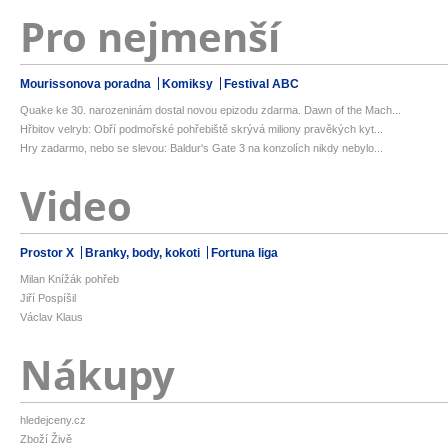
Pro nejmenší
Mourissonova poradna
Komiksy
Festival ABC
Quake ke 30. narozeninám dostal novou epizodu zdarma. Dawn of the Mach...
Hřbitov velryb: Obří podmořské pohřebiště skrývá miliony pravěkých kyt...
Hry zadarmo, nebo se slevou: Baldur's Gate 3 na konzolích nikdy nebylo...
Video
Prostor X
Branky, body, kokoti
Fortuna liga
Milan Knížák pohřeb
Jiří Pospíšil
Václav Klaus
Nákupy
hledejceny.cz
Zboží Živě