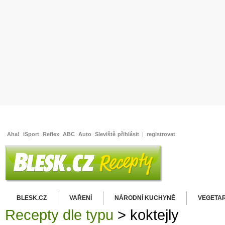
Aha!
iSport
Reflex
ABC
Auto
Sleviště
přihlásit
|
registrovat
BLESK.CZ
VAŘENÍ
NÁRODNÍ KUCHYNĚ
VEGETAR
Recepty dle typu
> koktejly