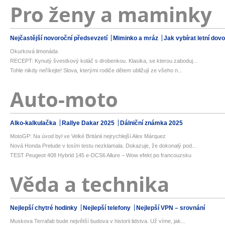
Pro ženy a maminky
Nejčastější novoroční předsevzetí
Miminko a mráz
Jak vybírat letní dov
Okurková limonáda
RECEPT: Kynutý švestkový koláč s drobenkou. Klasika, se kterou zaboduj...
Tohle nikdy neříkejte! Slova, kterými rodiče dětem ubližují ze všeho n...
Auto-moto
Alko-kalkulačka
Rallye Dakar 2025
Dálniční známka 2025
MotoGP: Na úvod byl ve Velké Británii nejrychlejší Alex Márquez
Nová Honda Prelude v losím testu nezklamala. Dokazuje, že dokonalý pod...
TEST Peugeot 408 Hybrid 145 e-DCS6 Allure – Wow efekt po francouzsku
Věda a technika
Nejlepší chytré hodinky
Nejlepší telefony
Nejlepší VPN – srovnání
Muskova Terrafab bude největší budova v historii lidstva. Už víme, jak...